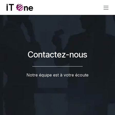
Se rendre au contenu
Contactez-nous
____________________________
Notre équipe est à votre écoute