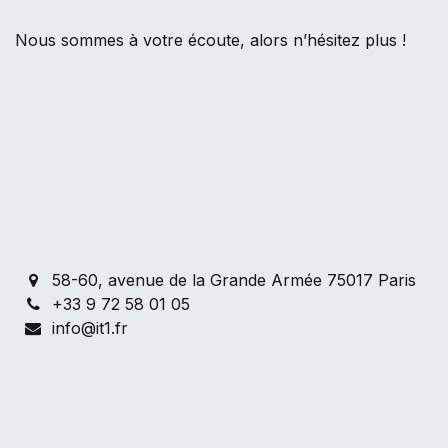
Nous sommes à votre écoute, alors n’hésitez plus !
58-60, avenue de la Grande Armée 75017 Paris
+33 9 72 58 01 05
info@it1.fr
Contactez-nous pour tout ce qui concerne notre
entreprise ou nos services.
Nous ferons de notre mieux pour vous répondre